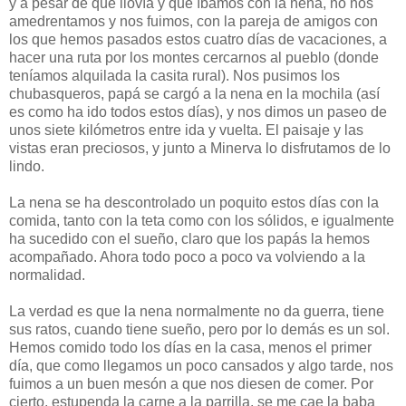
y a pesar de que llovía y que íbamos con la nena, no nos
amedrentamos y nos fuimos, con la pareja de amigos con
los que hemos pasados estos cuatro días de vacaciones, a
hacer una ruta por los montes cercarnos al pueblo (donde
teníamos alquilada la casita rural). Nos pusimos los
chubasqueros, papá se cargó a la nena en la mochila (así
es como ha ido todos estos días), y nos dimos un paseo de
unos siete kilómetros entre ida y vuelta. El paisaje y las
vistas eran preciosos, y junto a Minerva lo disfrutamos de lo
lindo.
La nena se ha descontrolado un poquito estos días con la
comida, tanto con la teta como con los sólidos, e igualmente
ha sucedido con el sueño, claro que los papás la hemos
acompañado. Ahora todo poco a poco va volviendo a la
normalidad.
La verdad es que la nena normalmente no da guerra, tiene
sus ratos, cuando tiene sueño, pero por lo demás es un sol.
Hemos comido todo los días en la casa, menos el primer
día, que como llegamos un poco cansados y algo tarde, nos
fuimos a un buen mesón a que nos diesen de comer. Por
cierto, estupenda la carne a la parrilla, se me cae la baba