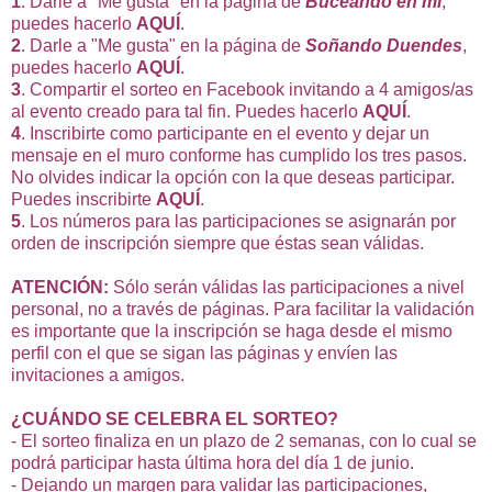
1
. Darle a "Me gusta" en la página de
Buceando en mí
,
puedes hacerlo
AQUÍ
.
2
. Darle a "Me gusta" en la página de
Soñando Duendes
,
puedes hacerlo
AQUÍ
.
3
. Compartir el sorteo en Facebook invitando a 4 amigos/as
al evento creado para tal fin. Puedes hacerlo
AQUÍ
.
4
. Inscribirte como participante en el evento y dejar un
mensaje en el muro conforme has cumplido los tres pasos.
No olvides indicar la opción con la que deseas participar.
Puedes inscribirte
AQUÍ
.
5
. Los números para las participaciones se asignarán por
orden de inscripción siempre que éstas sean válidas.
ATENCIÓN:
Sólo serán válidas las participaciones a nivel
personal, no a través de páginas. Para facilitar la validación
es importante que la inscripción se haga desde el mismo
perfil con el que se sigan las páginas y envíen las
invitaciones a amigos.
¿CUÁNDO SE CELEBRA EL SORTEO?
- El sorteo finaliza en un plazo de 2 semanas, con lo cual se
podrá participar hasta última hora del día 1 de junio.
- Dejando un margen para validar las participaciones,