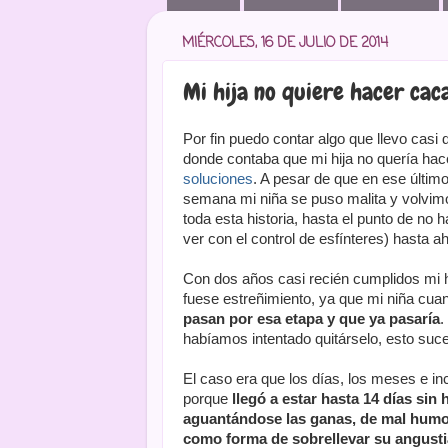
MIÉRCOLES, 16 DE JULIO DE 2014
Mi hija no quiere hacer cac
Por fin puedo contar algo que llevo casi
donde contaba que mi hija no quería ha
soluciones
. A pesar de que en ese último
semana mi niña se puso malita y volvi
toda esta historia, hasta el punto de no
ver con el control de esfínteres) hasta a
Con dos años casi recién cumplidos mi hi
fuese estreñimiento, ya que mi niña cu
pasan por esa etapa y que ya pasaría
.
habíamos intentado quitárselo, esto suc
El caso era que los días, los meses e in
porque
llegó a estar hasta 14 días sin
aguantándose las ganas, de mal humor
como forma de sobrellevar su angusti