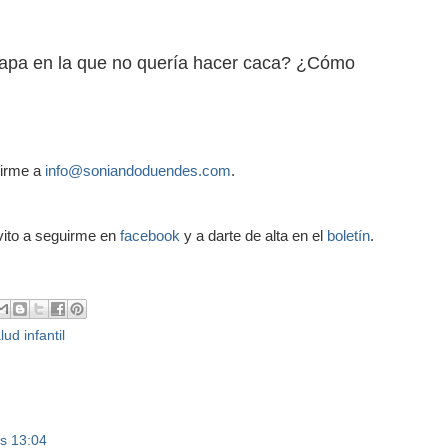
tapa en la que no quería hacer caca? ¿Cómo
birme a
info@soniandoduendes.com
.
invito a seguirme en
facebook
y a darte de alta en el
boletín
.
lud infantil
as 13:04