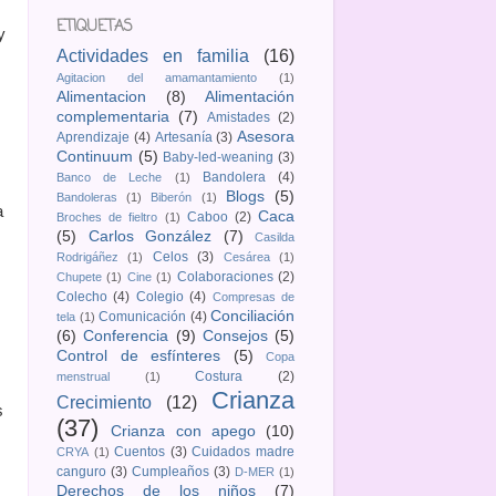
ETIQUETAS
y
Actividades en familia
(16)
Agitacion del amamantamiento
(1)
Alimentacion
(8)
Alimentación
complementaria
(7)
Amistades
(2)
Asesora
Aprendizaje
(4)
Artesanía
(3)
Continuum
(5)
Baby-led-weaning
(3)
Bandolera
(4)
Banco de Leche
(1)
Blogs
(5)
Bandoleras
(1)
Biberón
(1)
a
Caca
Caboo
(2)
Broches de fieltro
(1)
(5)
Carlos González
(7)
Casilda
Celos
(3)
Rodrigáñez
(1)
Cesárea
(1)
Colaboraciones
(2)
Chupete
(1)
Cine
(1)
Colecho
(4)
Colegio
(4)
Compresas de
Conciliación
Comunicación
(4)
tela
(1)
(6)
Conferencia
(9)
Consejos
(5)
Control de esfínteres
(5)
Copa
Costura
(2)
menstrual
(1)
Crianza
Crecimiento
(12)
s
(37)
Crianza con apego
(10)
Cuentos
(3)
Cuidados madre
CRYA
(1)
canguro
(3)
Cumpleaños
(3)
D-MER
(1)
Derechos de los niños
(7)