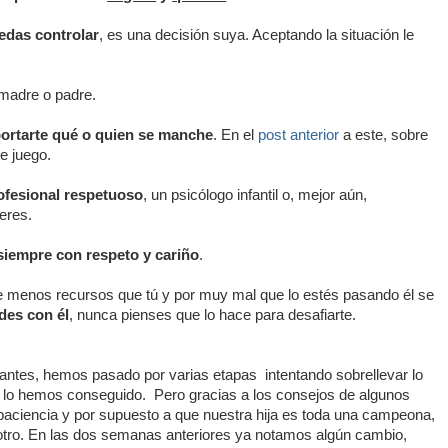
edas controlar
, es una decisión suya. Aceptando la situación le
adre o padre.
ortarte qué o quien se manche
. En el
post anterior
a este, sobre
e juego.
ofesional respetuoso
, un psicólogo infantil o, mejor aún,
teres.
o siempre con respeto y cariño
.
ene menos recursos que tú y por muy mal que lo estés pasando él se
des con él
, nunca pienses que lo hace para desafiarte.
ntes, hemos pasado por varias etapas intentando sobrellevar lo
e lo hemos conseguido. Pero gracias a los consejos de algunos
paciencia y por supuesto a que nuestra hija es toda una campeona,
 otro. En las dos semanas anteriores ya notamos algún cambio,