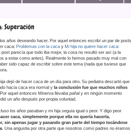
a: Superación
 dos años deseando hacer. Por aquel entonces escribí un par de post
cer caca:
Problemas con la caca
y
Mi hija no quiere hacer caca:
 post parecía que todo iba mejor, la cosa no resultó ser así (a la
mos a estar como antes). Realmente lo hemos pasado muy mal con
 haber sido capaz de escribir sobre este tema (nada que tuviese que
hora.
ja dejó de hacer caca de un día para otro. Su pediatra descartó que
ando hacía caca era normal y
la conclusión fue que muchos niños
 Por aquel entonces Minerva llevaba pañal y en ningún momento
edió un año después por propia voluntad.
cluso los años pasaban y mi hija seguía igual o peor. Y digo peor
 hacer caca, simplemente porque ella no quería hacerla,
, sin apenas jugar y pasando gran parte del tiempo tocándose
a
. Una angustia por otra parte que nosotros como padres no éramos