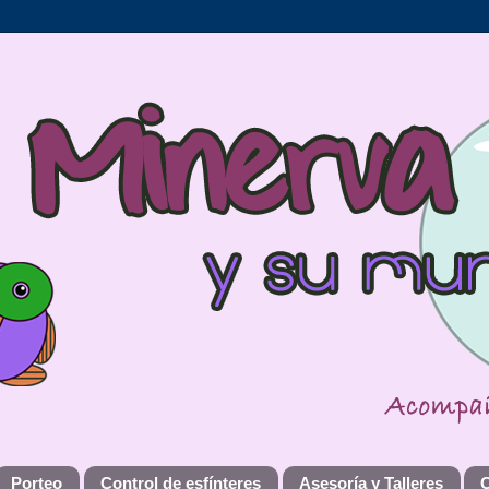
Porteo
Control de esfínteres
Asesoría y Talleres