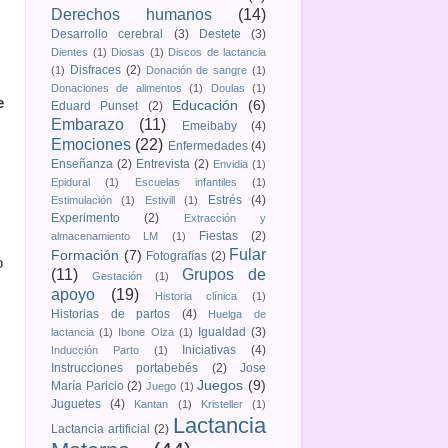
Derechos humanos
(14)
Desarrollo cerebral
(3)
Destete
(3)
Dientes
(1)
Diosas
(1)
Discos de lactancia
Disfraces
(2)
(1)
Donación de sangre
(1)
Donaciones de alimentos
(1)
Doulas
(1)
e
Educación
(6)
Eduard Punset
(2)
Embarazo
(11)
Emeibaby
(4)
Emociones
(22)
Enfermedades
(4)
Enseñanza
(2)
Entrevista
(2)
Envidia
(1)
Epidural
(1)
Escuelas infantiles
(1)
Estrés
(4)
Estimulación
(1)
Estivill
(1)
Experimento
(2)
Extracción y
Fiestas
(2)
almacenamiento LM
(1)
Fular
Formación
(7)
Fotografías
(2)
o
(11)
Grupos de
Gestación
(1)
apoyo
(19)
Historia clínica
(1)
Historias de partos
(4)
Huelga de
Igualdad
(3)
lactancia
(1)
Ibone Olza
(1)
Iniciativas
(4)
Inducción Parto
(1)
Instrucciones portabebés
(2)
Jose
Juegos
(9)
María Paricio
(2)
Juego
(1)
Juguetes
(4)
Kantan
(1)
Kristeller
(1)
Lactancia
Lactancia artificial
(2)