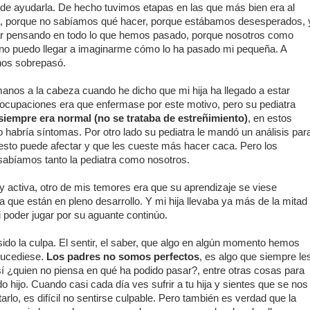
de ayudarla. De hecho tuvimos etapas en las que más bien era al
ia, porque no sabíamos qué hacer, porque estábamos desesperados, 
ar pensando en todo lo que hemos pasado, porque nosotros como
no puedo llegar a imaginarme cómo lo ha pasado mi pequeña. A
 nos sobrepasó.
manos a la cabeza cuando he dicho que mi hija ha llegado a estar
ocupaciones era que enfermase por este motivo, pero su pediatra
siempre era normal (no se trataba de estreñimiento)
, en estos
 habría síntomas. Por otro lado su pediatra le mandó un análisis par
 esto puede afectar y que les cueste más hacer caca. Pero los
 sabíamos tanto la pediatra como nosotros.
y activa, otro de mis temores era que su aprendizaje se viese
a que están en pleno desarrollo. Y mi hija llevaba ya más de la mitad
poder jugar por su aguante continúo.
do la culpa. El sentir, el saber, que algo en algún momento hemos
sucediese.
Los padres no somos perfectos
, es algo que siempre le
sí ¿quien no piensa en qué ha podido pasar?, entre otras cosas para
 hijo. Cuando casi cada día ves sufrir a tu hija y sientes que se nos
arlo, es difícil no sentirse culpable. Pero también es verdad que la