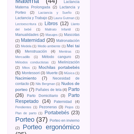
Materna
(44)
Lactancia
Materna Prolongada
(2)
Lactancia y
Porteo
(2)
Lactancia y Sueño
(1)
Lactancia y Trabajo
(2)
Laura Gutman
(1)
Libros
(12)
Lectoescritura
(1)
Llanto
del bebé
(1)
Maltrato Infantil
(1)
Manualidades
(2)
Mascotas
Masajes
(1)
Maternidad
(20)
(2)
Matronatación
Mei tai
(2)
Medela
(1)
Medio ambiente
(1)
(6)
Menstruación
(4)
Mentiras
(1)
Método canguro
(2)
Mercadillo
(1)
Mielinización
Métodos conductistas
(1)
Mochilas portabebés
(2)
Mitos
(1)
(5)
Montessori
(3)
Muerte
(3)
Música
(1)
Nacimiento
(7)
Necesidad de
Nudos de
contacto
(3)
Nils Bergman
(1)
Parto
porteo
(7)
Pañales de tela
(4)
(26)
Parto
Parto Domiciliario
(3)
Respetado
(14)
Paternidad
(4)
Pezoneras
(3)
Pendientes
(1)
Piojos
(1)
Portabebés
(23)
Plan de parto
(1)
Porteo
(37)
Porteo en invierno
Porteo ergonómico
(2)