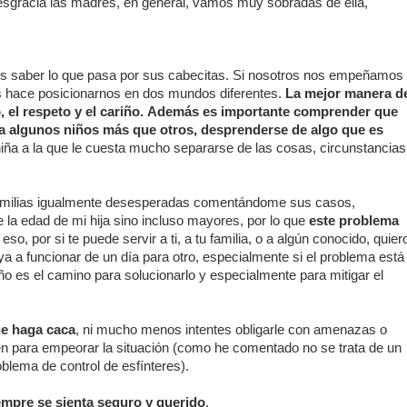
 desgracia las madres, en general, vamos muy sobradas de ella,
s saber lo que pasa por sus cabecitas. Si nosotros nos empeñamos
nos hace posicionarnos en dos mundos diferentes.
La mejor manera d
, el respeto y el cariño.
Además es importante comprender que
a, a algunos niños más que otros, desprenderse de algo que es
niña a la que le cuesta mucho separarse de las cosas, circunstancias
familias igualmente desesperadas comentándome sus casos,
e la edad de mi hija sino incluso mayores, por lo que
este problema
 eso, por si te puede servir a ti, a tu familia, o a algún conocido, quier
a a funcionar de un día para otro, especialmente si el problema está
ño es el camino para solucionarlo y especialmente para mitigar el
ue haga caca
, ni mucho menos intentes obligarle con amenazas o
ven para empeorar la situación (como he comentado no se trata de un
blema de control de esfínteres).
iempre se sienta
seguro
y
querido
.