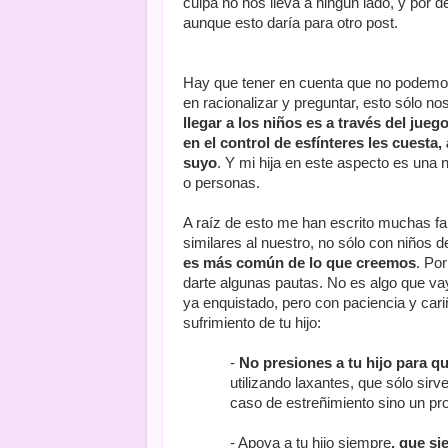
culpa no nos lleva a ningún lado, y por
aunque esto daría para otro post.
Hay que tener en cuenta que no podemo
en racionalizar y preguntar, esto sólo 
llegar a los niños es a través del juego
en el control de esfínteres les cuest
suyo
. Y mi hija en este aspecto es una 
o personas.
A raíz de esto me han escrito muchas 
similares al nuestro, no sólo con niños d
es más común de lo que creemos
. Por
darte algunas pautas. No es algo que vay
ya enquistado, pero con paciencia y cari
sufrimiento de tu hijo:
-
No presiones a tu hijo para q
utilizando laxantes, que sólo sir
caso de estreñimiento sino un pro
- Apoya a tu hijo siempre
, que s