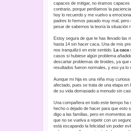
capaces de mitigar, no éramos capaces 
contrario, porque perdíamos la pacienc
hoy lo recuerdo y me vuelvo a emocion
padres lo hemos pasado muy mal, pero 
pesar de sabernos la teoría la situación
Estoy segura de que te has llevado las 
hasta 14 sin hacer caca. Una de mis pre
nos tranquilizó en este sentido.
La caca 
casos si hubiese algún problema añadido
descartar problemas de tiroides, ya que
resultados fueron normales, y eso ya lo
Aunque mi hija es una niña muy curiosa 
afectado, pues se trata de una etapa en l
de su vida demasiado a menudo sin casi 
Una compañera en todo este tiempo ha si
hecho o dejado de hacer para que esto 
digo a las familias, pero en momentos a
que no se vuelva a repetir con un segundo
está escapando la felicidad sin poder evit