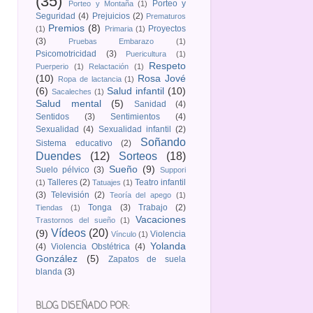
(35)
Porteo y
Porteo y Montaña
(1)
Seguridad
(4)
Prejuicios
(2)
Prematuros
Premios
(8)
Proyectos
(1)
Primaria
(1)
(3)
Pruebas Embarazo
(1)
Psicomotricidad
(3)
Puericultura
(1)
Respeto
Puerperio
(1)
Relactación
(1)
(10)
Rosa Jové
Ropa de lactancia
(1)
(6)
Salud infantil
(10)
Sacaleches
(1)
Salud mental
(5)
Sanidad
(4)
Sentidos
(3)
Sentimientos
(4)
Sexualidad
(4)
Sexualidad infantil
(2)
Soñando
Sistema educativo
(2)
Duendes
(12)
Sorteos
(18)
Sueño
(9)
Suelo pélvico
(3)
Suppori
Talleres
(2)
Teatro infantil
(1)
Tatuajes
(1)
(3)
Televisión
(2)
Teoría del apego
(1)
Tonga
(3)
Trabajo
(2)
Tiendas
(1)
Vacaciones
Trastornos del sueño
(1)
Vídeos
(20)
(9)
Violencia
Vínculo
(1)
Yolanda
(4)
Violencia Obstétrica
(4)
González
(5)
Zapatos de suela
blanda
(3)
BLOG DISEÑADO POR: