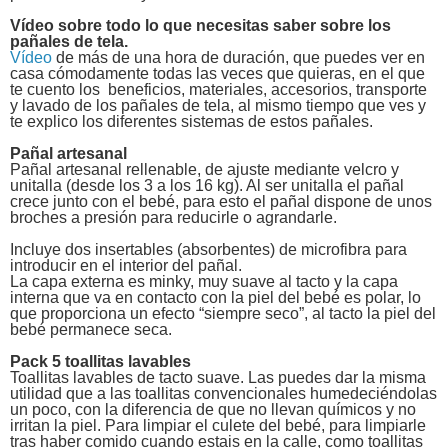
Vídeo sobre todo lo que necesitas saber sobre los
pañales de tela.
Vídeo
de más de una hora de duración, que puedes ver en
casa cómodamente todas las veces que quieras, en el que
te cuento los beneficios, materiales, accesorios, transporte
y lavado de los pañales de tela, al mismo tiempo que ves y
te explico los diferentes sistemas de estos pañales.
Pañal artesanal
Pañal artesanal rellenable, de ajuste mediante velcro y
unitalla (desde los
3 a
los
16 kg
). Al ser unitalla el pañal
crece junto con el bebé, para esto el pañal dispone de unos
broches a presión para reducirle o agrandarle.
Incluye dos insertables (absorbentes) de microfibra para
introducir en el interior del pañal.
La capa externa es minky, muy suave al tacto y la capa
interna que va en contacto con la piel del bebé es polar, lo
que proporciona un efecto “siempre seco”, al tacto la piel del
bebé permanece seca.
Pack 5 toallitas lavables
Toallitas lavables de tacto suave. Las puedes dar la misma
utilidad que a las toallitas convencionales humedeciéndolas
un poco, con la diferencia de que no llevan químicos y no
irritan la piel. Para limpiar el culete del bebé, para limpiarle
tras haber comido cuando estais en la calle, como toallitas