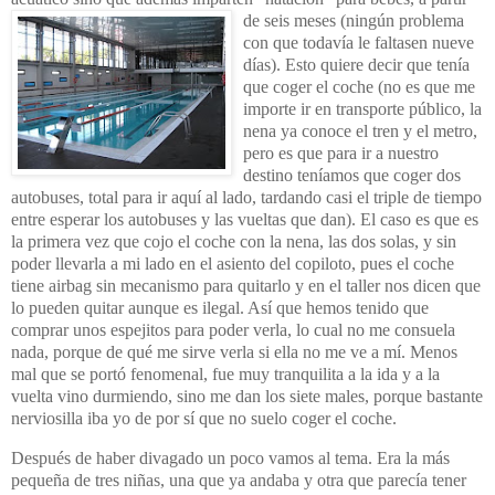
de seis m
eses (ningún problema
con que todavía le faltasen nueve
días). Esto quiere decir que tenía
que coger el coche (no es que
me
importe ir en transporte público, la
nena ya conoce el tren y el metro,
pero es que para ir a nuestro
destino teníamos que coger dos
autobuses, total para ir aquí al lado, tardando casi el triple de tiempo
entre esperar los autobuses y las vueltas que dan). El caso es que es
la primera vez que cojo el coche con la nena, las dos solas, y sin
poder llevarla a mi lado en el asiento del copiloto, pues el coche
tiene airbag sin mecanismo para quitarlo y en el taller nos dicen que
lo pueden quitar aunque es ilegal. Así que hemos tenido que
comprar unos espejitos para poder verla, lo cual no me consuela
nada, porque de qué me sirve verla si ella no me ve a mí. Menos
mal que se
portó fenomenal, fue muy tranquilita a la ida y a la
vuelta vino durmiendo, sino me dan los siete males, porque bastante
nerviosilla iba yo de por s
í que no suelo coger el coche.
Después de haber divagado un poco vamos al tema. Era la más
pequeña de tres niñas, una que ya andaba y otra que parecía tener